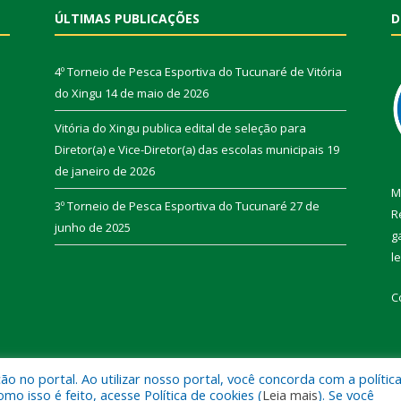
ÚLTIMAS PUBLICAÇÕES
D
4º Torneio de Pesca Esportiva do Tucunaré de Vitória
do Xingu
14 de maio de 2026
Vitória do Xingu publica edital de seleção para
Diretor(a) e Vice-Diretor(a) das escolas municipais
19
de janeiro de 2026
M
3º Torneio de Pesca Esportiva do Tucunaré
27 de
R
junho de 2025
g
l
C
 no portal. Ao utilizar nosso portal, você concorda com a polític
de Vitória do Xingu.
Mapa do Si
 isso é feito, acesse Política de cookies (
Leia mais
). Se você