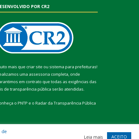
ESENVOLVIDO POR CR2
uito mais que
criar site
ou
sistema para prefeituras
!
ealizamos uma
assessoria
completa, onde
arantimos em contrato que todas as exigências das
eis de transparência pública
serão atendidas.
onheça o
PNTP
e o
Radar da Transparência Pública
a de
te
Acessar Área Administrativa
Acessar Webmail
ACEITO
Leia mais