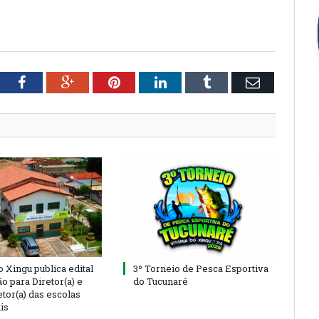
tter
Facebook
Google+
Pinterest
LinkedIn
Tumblr
Email
o Xingu publica edital
3º Torneio de Pesca Esportiva
o para Diretor(a) e
do Tucunaré
tor(a) das escolas
is