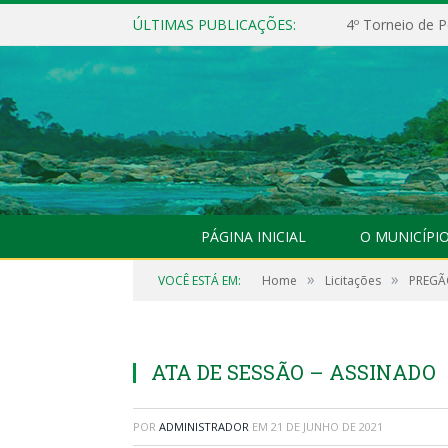
ÚLTIMAS PUBLICAÇÕES:
4º Torneio de P
PÁGINA INICIAL
O MUNICÍPI
»
»
VOCÊ ESTÁ EM:
Home
Licitações
PREGÃO
ATA DE SESSÃO – ASSINADO
POR
ADMINISTRADOR
EM
21 DE JUNHO DE 2021