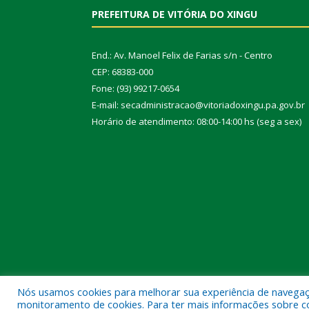
PREFEITURA DE VITÓRIA DO XINGU
End.: Av. Manoel Felix de Farias s/n - Centro
CEP: 68383-000
Fone: (93) 99217-0654
E-mail: secadministracao@vitoriadoxingu.pa.gov.br
Horário de atendimento: 08:00-14:00 hs (seg a sex)
Nós usamos cookies para melhorar sua experiência de navegação
Todos os direitos reservados a Prefeitura Municipal 
monitoramento de cookies. Para ter mais informações sobre como