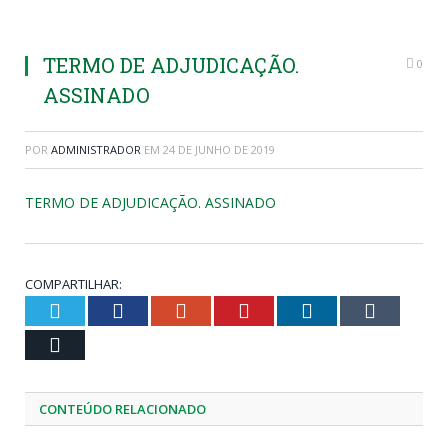
TERMO DE ADJUDICAÇÃO.
0
ASSINADO
POR
ADMINISTRADOR
EM
24 DE JUNHO DE 2019
TERMO DE ADJUDICAÇÃO. ASSINADO
COMPARTILHAR:
Twitter
Facebook
Google+
Pinterest
LinkedIn
Tumblr
Email
CONTEÚDO RELACIONADO