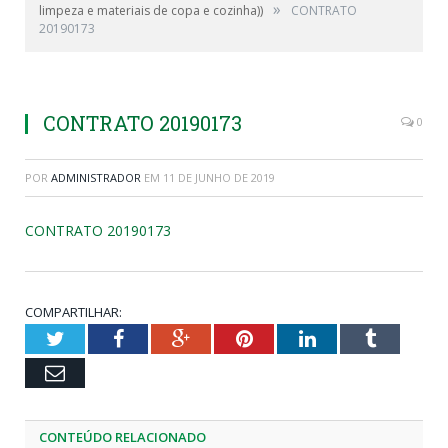
»
limpeza e materiais de copa e cozinha))
CONTRATO
20190173
CONTRATO 20190173
0
POR
ADMINISTRADOR
EM
11 DE JUNHO DE 2019
CONTRATO 20190173
COMPARTILHAR:
Twitter
Facebook
Google+
Pinterest
LinkedIn
Tumblr
Email
CONTEÚDO RELACIONADO