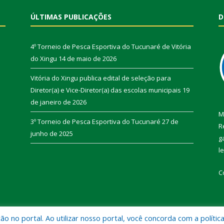
ÚLTIMAS PUBLICAÇÕES
D
4º Torneio de Pesca Esportiva do Tucunaré de Vitória
do Xingu
14 de maio de 2026
Vitória do Xingu publica edital de seleção para
Diretor(a) e Vice-Diretor(a) das escolas municipais
19
de janeiro de 2026
M
3º Torneio de Pesca Esportiva do Tucunaré
27 de
R
junho de 2025
g
l
C
 no portal. Ao utilizar nosso portal, você concorda com a polític