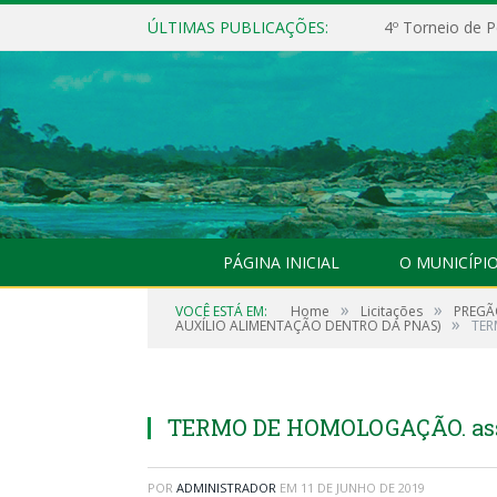
ÚLTIMAS PUBLICAÇÕES:
4º Torneio de P
PÁGINA INICIAL
O MUNICÍPI
»
»
VOCÊ ESTÁ EM:
Home
Licitações
PREGÃ
»
AUXÍLIO ALIMENTAÇÃO DENTRO DA PNAS)
TER
TERMO DE HOMOLOGAÇÃO. as
POR
ADMINISTRADOR
EM
11 DE JUNHO DE 2019