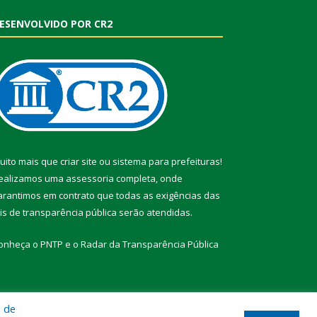
ESENVOLVIDO POR CR2
uito mais que
criar site
ou
sistema para prefeituras
!
ealizamos uma
assessoria
completa, onde
arantimos em contrato que todas as exigências das
eis de transparência pública
serão atendidas.
onheça o
PNTP
e o
Radar da Transparência Pública
a de