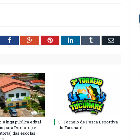
tter
Facebook
Google+
Pinterest
LinkedIn
Tumblr
Email
o Xingu publica edital
3º Torneio de Pesca Esportiva
o para Diretor(a) e
do Tucunaré
tor(a) das escolas
is