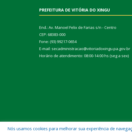
PREFEITURA DE VITÓRIA DO XINGU
End.: Av. Manoel Felix de Farias s/n - Centro
CEP: 68383-000
Fone: (93) 99217-0654
E-mail: secadministracao@vitoriadoxingu.pa.gov.br
Horário de atendimento: 08:00-14:00 hs (seg a sex)
Nós usamos cookies para melhorar sua experiência de navegação