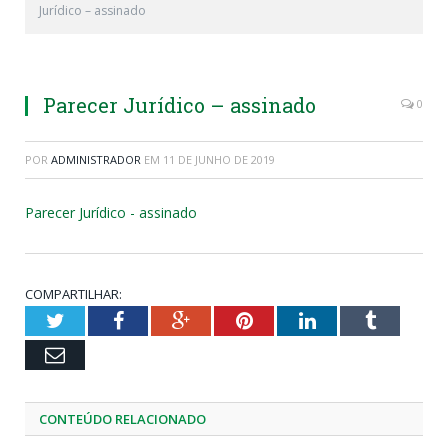
Jurídico – assinado
Parecer Jurídico – assinado
0
POR
ADMINISTRADOR
EM
11 DE JUNHO DE 2019
Parecer Jurídico - assinado
COMPARTILHAR:
Twitter
Facebook
Google+
Pinterest
LinkedIn
Tumblr
Email
CONTEÚDO RELACIONADO