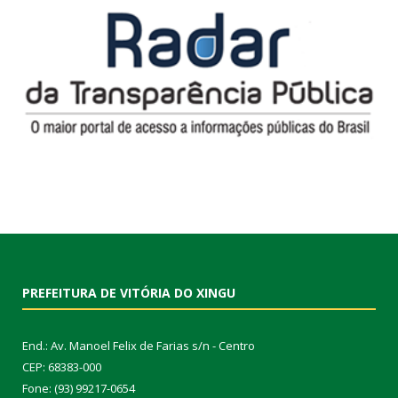
PREFEITURA DE VITÓRIA DO XINGU
End.: Av. Manoel Felix de Farias s/n - Centro
CEP: 68383-000
Fone: (93) 99217-0654