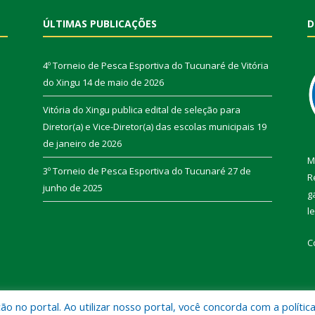
ÚLTIMAS PUBLICAÇÕES
D
4º Torneio de Pesca Esportiva do Tucunaré de Vitória
do Xingu
14 de maio de 2026
Vitória do Xingu publica edital de seleção para
Diretor(a) e Vice-Diretor(a) das escolas municipais
19
de janeiro de 2026
M
3º Torneio de Pesca Esportiva do Tucunaré
27 de
R
junho de 2025
g
l
C
 no portal. Ao utilizar nosso portal, você concorda com a polític