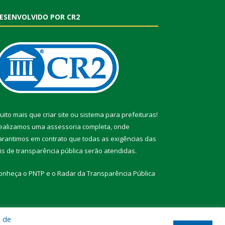
ESENVOLVIDO POR CR2
uito mais que
criar site
ou
sistema para prefeituras
!
ealizamos uma
assessoria
completa, onde
arantimos em contrato que todas as exigências das
eis de transparência pública
serão atendidas.
onheça o
PNTP
e o
Radar da Transparência Pública
a de