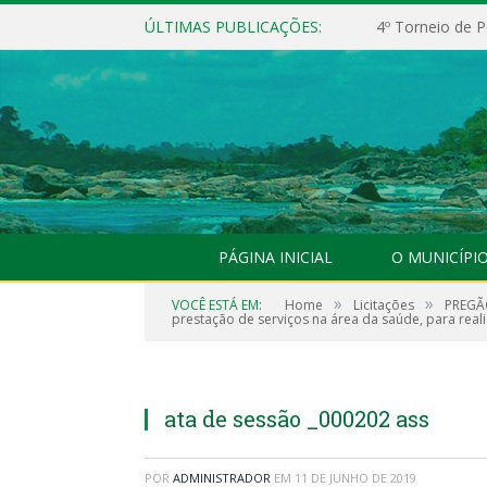
ÚLTIMAS PUBLICAÇÕES:
4º Torneio de P
PÁGINA INICIAL
O MUNICÍPI
»
»
VOCÊ ESTÁ EM:
Home
Licitações
PREGÃO
prestação de serviços na área da saúde, para real
ata de sessão _000202 ass
POR
ADMINISTRADOR
EM
11 DE JUNHO DE 2019