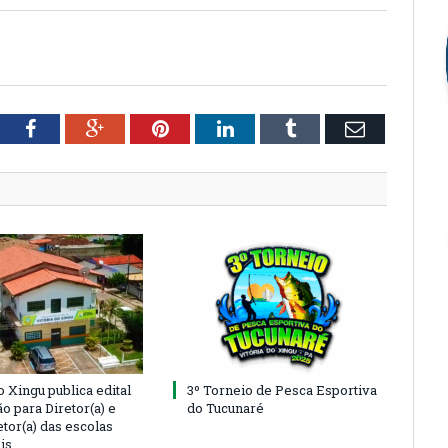
tter
Facebook
Google+
Pinterest
LinkedIn
Tumblr
Email
o Xingu publica edital
3º Torneio de Pesca Esportiva
o para Diretor(a) e
do Tucunaré
tor(a) das escolas
is