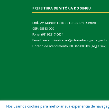
PREFEITURA DE VITÓRIA DO XINGU
End.: Av. Manoel Felix de Farias s/n - Centro
CEP: 68383-000
Fone: (93) 99217-0654
E-mail: secadministracao@vitoriadoxingu.pa.gov.br
Horário de atendimento: 08:00-14:00 hs (seg a sex)
Nós usamos cookies para melhorar sua experiência de navegação