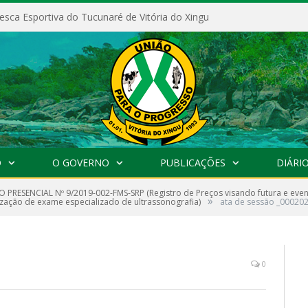
esca Esportiva do Tucunaré de Vitória do Xingu
O
O GOVERNO
PUBLICAÇÕES
DIÁRIO
 PRESENCIAL Nº 9/2019-002-FMS-SRP (Registro de Preços visando futura e even
»
ização de exame especializado de ultrassonografia)
ata de sessão _000202
0