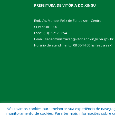
PREFEITURA DE VITÓRIA DO XINGU
End.: Av. Manoel Felix de Farias s/n - Centro
CEP: 68383-000
Fone: (93) 99217-0654
E-mail: secadministracao@vitoriadoxingu.pa.gov.br
Horário de atendimento: 08:00-14:00 hs (seg a sex)
Nós usamos cookies para melhorar sua experiência de navegação
Todos os direitos reservados a Prefeitura Municipal 
monitoramento de cookies. Para ter mais informações sobre como