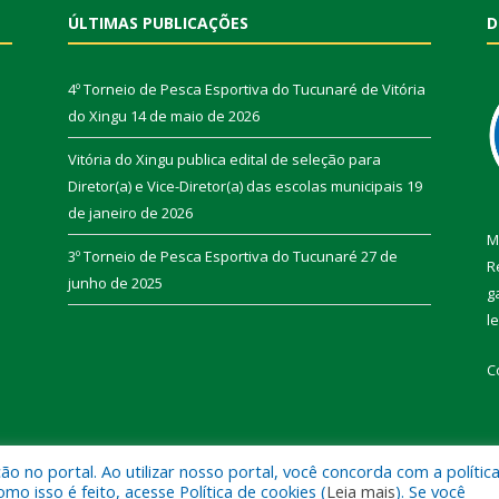
ÚLTIMAS PUBLICAÇÕES
D
4º Torneio de Pesca Esportiva do Tucunaré de Vitória
do Xingu
14 de maio de 2026
Vitória do Xingu publica edital de seleção para
Diretor(a) e Vice-Diretor(a) das escolas municipais
19
de janeiro de 2026
M
3º Torneio de Pesca Esportiva do Tucunaré
27 de
R
junho de 2025
g
l
C
 no portal. Ao utilizar nosso portal, você concorda com a polític
de Vitória do Xingu.
Mapa do Si
 isso é feito, acesse Política de cookies (
Leia mais
). Se você