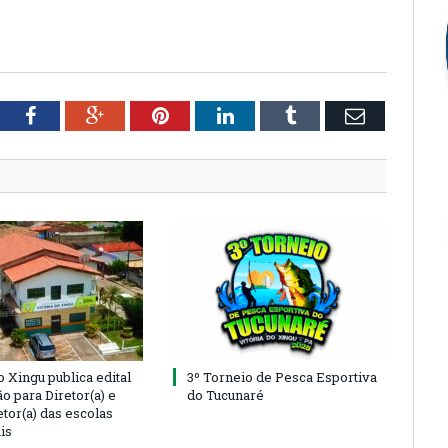
tter
Facebook
Google+
Pinterest
LinkedIn
Tumblr
Email
o Xingu publica edital
3º Torneio de Pesca Esportiva
o para Diretor(a) e
do Tucunaré
tor(a) das escolas
is