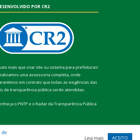
ESENVOLVIDO POR CR2
uito mais que
criar site
ou
sistema para prefeituras
!
ealizamos uma
assessoria
completa, onde
arantimos em contrato que todas as exigências das
eis de transparência pública
serão atendidas.
onheça o
PNTP
e o
Radar da Transparência Pública
a de
te
Acessar Área Administrativa
Acessar Webmail
ACEITO
Leia mais