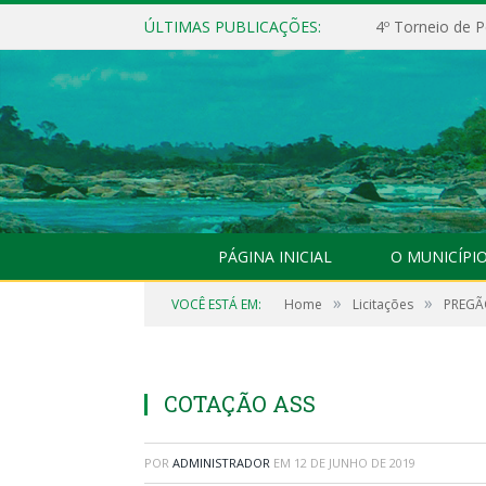
ÚLTIMAS PUBLICAÇÕES:
4º Torneio de P
PÁGINA INICIAL
O MUNICÍPI
»
»
VOCÊ ESTÁ EM:
Home
Licitações
PREGÃO
COTAÇÃO ASS
POR
ADMINISTRADOR
EM
12 DE JUNHO DE 2019