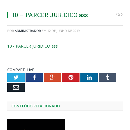
10 – PARCER JURÍDICO ass
0
POR
ADMINISTRADOR
EM
12 DE JUNHO DE 2019
10 - PARCER JURÍDICO ass
COMPARTILHAR:
Twitter
Facebook
Google+
Pinterest
LinkedIn
Tumblr
Email
CONTEÚDO RELACIONADO