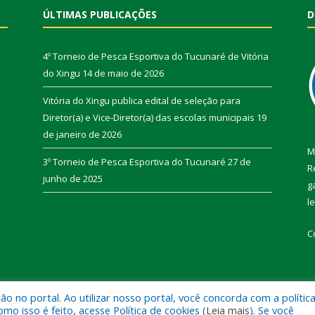
ÚLTIMAS PUBLICAÇÕES
D
4º Torneio de Pesca Esportiva do Tucunaré de Vitória
do Xingu
14 de maio de 2026
Vitória do Xingu publica edital de seleção para
Diretor(a) e Vice-Diretor(a) das escolas municipais
19
de janeiro de 2026
M
3º Torneio de Pesca Esportiva do Tucunaré
27 de
R
junho de 2025
g
l
C
 no portal. Ao utilizar nosso portal, você concorda com a polític
de Vitória do Xingu.
Mapa do Si
 isso é feito, acesse Política de cookies (
Leia mais
). Se você