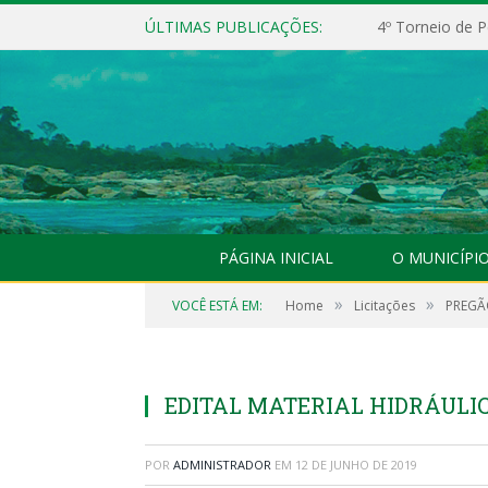
ÚLTIMAS PUBLICAÇÕES:
4º Torneio de P
PÁGINA INICIAL
O MUNICÍPI
»
»
VOCÊ ESTÁ EM:
Home
Licitações
PREGÃO
EDITAL MATERIAL HIDRÁULIC
POR
ADMINISTRADOR
EM
12 DE JUNHO DE 2019