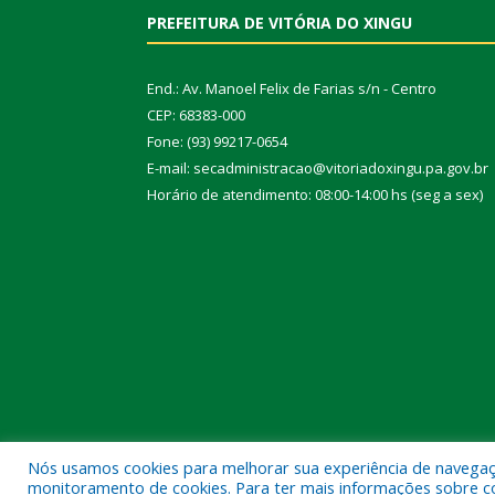
PREFEITURA DE VITÓRIA DO XINGU
End.: Av. Manoel Felix de Farias s/n - Centro
CEP: 68383-000
Fone: (93) 99217-0654
E-mail: secadministracao@vitoriadoxingu.pa.gov.br
Horário de atendimento: 08:00-14:00 hs (seg a sex)
Nós usamos cookies para melhorar sua experiência de navegação
Todos os direitos reservados a Prefeitura Municipal 
monitoramento de cookies. Para ter mais informações sobre como