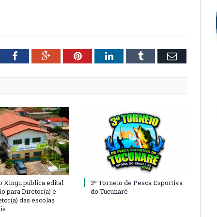
tter
Facebook
Google+
Pinterest
LinkedIn
Tumblr
Email
o Xingu publica edital
3º Torneio de Pesca Esportiva
o para Diretor(a) e
do Tucunaré
tor(a) das escolas
is