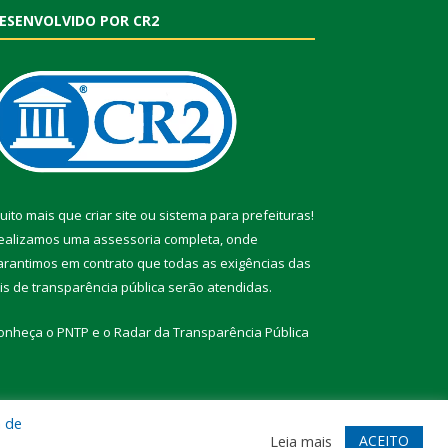
ESENVOLVIDO POR CR2
uito mais que
criar site
ou
sistema para prefeituras
!
ealizamos uma
assessoria
completa, onde
arantimos em contrato que todas as exigências das
eis de transparência pública
serão atendidas.
onheça o
PNTP
e o
Radar da Transparência Pública
a de
te
Acessar Área Administrativa
Acessar Webmail
ACEITO
Leia mais