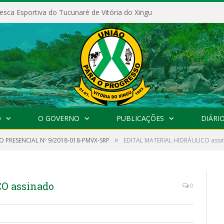
esca Esportiva do Tucunaré de Vitória do Xingu
O
O GOVERNO
PUBLICAÇÕES
DIÁRIO
»
 PRESENCIAL Nº 9/2018-018-PMVX-SRP
EDITAL MATERIAL HIDRÁULICO ass
O assinado
0