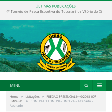
ÚLTIMAS PUBLICAÇÕES:
4º Torneio de Pesca Esportiva do Tucunaré de Vitória do Xingu
MENU
»
»
Home
Licitações
PREGÃO PRESENCIAL Nº 9/2018-007-
»
PMVX-SRP
CONTRATO TONTINI – LIMPEZA – Assinado –
Assinado