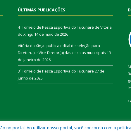
ÚLTIMAS PUBLICAÇÕES
D
4º Torneio de Pesca Esportiva do Tucunaré de Vitória
do Xingu
14 de maio de 2026
Vitória do Xingu publica edital de seleção para
Diretor(a) e Vice-Diretor(a) das escolas municipais
19
de janeiro de 2026
M
3º Torneio de Pesca Esportiva do Tucunaré
27 de
R
junho de 2025
g
l
C
 no portal. Ao utilizar nosso portal, você concorda com a polític