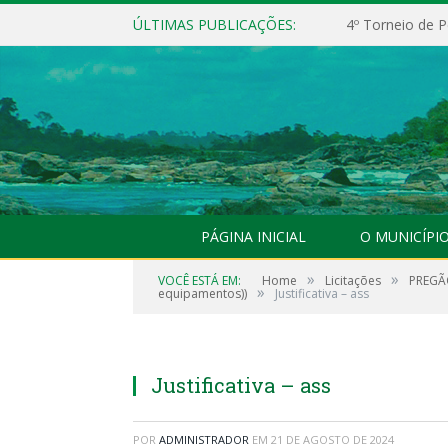
ÚLTIMAS PUBLICAÇÕES:
4º Torneio de P
PÁGINA INICIAL
O MUNICÍPI
»
»
VOCÊ ESTÁ EM:
Home
Licitações
PREGÃO
»
equipamentos))
Justificativa – ass
Justificativa – ass
POR
ADMINISTRADOR
EM
21 DE AGOSTO DE 2024