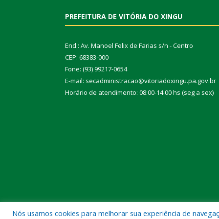
PREFEITURA DE VITÓRIA DO XINGU
End.: Av. Manoel Felix de Farias s/n - Centro
CEP: 68383-000
Fone: (93) 99217-0654
E-mail: secadministracao@vitoriadoxingu.pa.gov.br
Horário de atendimento: 08:00-14:00 hs (seg a sex)
Nós usamos cookies para melhorar sua experiência de navegação