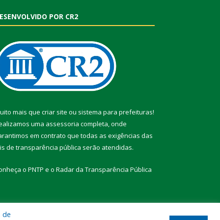
ESENVOLVIDO POR CR2
uito mais que
criar site
ou
sistema para prefeituras
!
ealizamos uma
assessoria
completa, onde
arantimos em contrato que todas as exigências das
eis de transparência pública
serão atendidas.
onheça o
PNTP
e o
Radar da Transparência Pública
a de