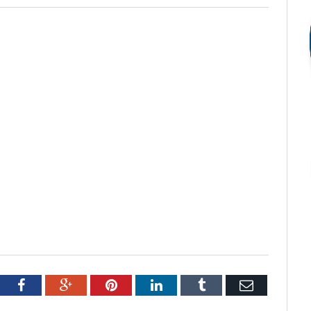
tter
Facebook
Google+
Pinterest
LinkedIn
Tumblr
Email