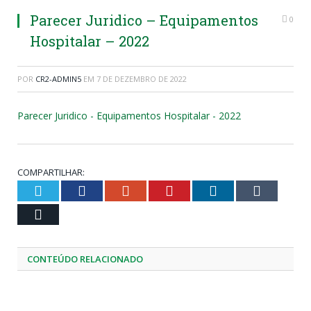
Parecer Juridico – Equipamentos
0
Hospitalar – 2022
POR
CR2-ADMIN5
EM
7 DE DEZEMBRO DE 2022
Parecer Juridico - Equipamentos Hospitalar - 2022
COMPARTILHAR:
Twitter
Facebook
Google+
Pinterest
LinkedIn
Tumblr
Email
CONTEÚDO RELACIONADO