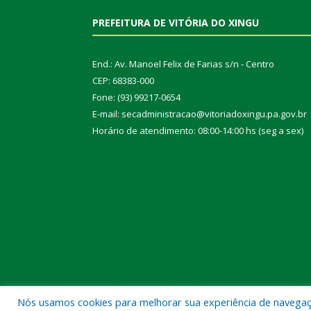
PREFEITURA DE VITÓRIA DO XINGU
End.: Av. Manoel Felix de Farias s/n - Centro
CEP: 68383-000
Fone: (93) 99217-0654
E-mail: secadministracao@vitoriadoxingu.pa.gov.br
Horário de atendimento: 08:00-14:00 hs (seg a sex)
Nós usamos cookies para melhorar sua experiência de navegação