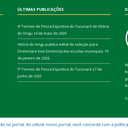
ÚLTIMAS PUBLICAÇÕES
D
4º Torneio de Pesca Esportiva do Tucunaré de Vitória
do Xingu
14 de maio de 2026
Vitória do Xingu publica edital de seleção para
Diretor(a) e Vice-Diretor(a) das escolas municipais
19
de janeiro de 2026
M
3º Torneio de Pesca Esportiva do Tucunaré
27 de
R
junho de 2025
g
l
C
 no portal. Ao utilizar nosso portal, você concorda com a polític