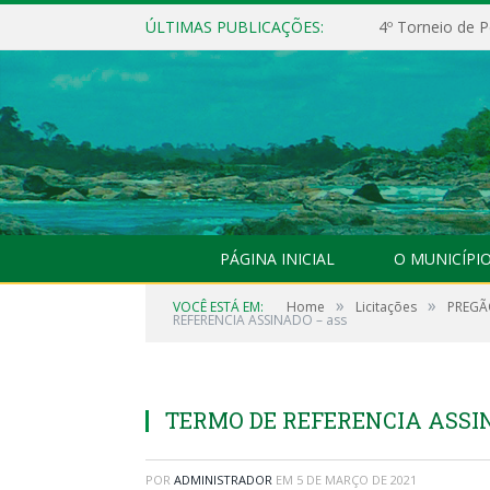
ÚLTIMAS PUBLICAÇÕES:
4º Torneio de P
PÁGINA INICIAL
O MUNICÍPI
»
»
VOCÊ ESTÁ EM:
Home
Licitações
PREGÃO
REFERENCIA ASSINADO – ass
TERMO DE REFERENCIA ASSIN
POR
ADMINISTRADOR
EM
5 DE MARÇO DE 2021