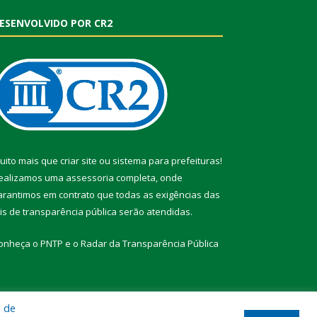
ESENVOLVIDO POR CR2
uito mais que
criar site
ou
sistema para prefeituras
!
ealizamos uma
assessoria
completa, onde
arantimos em contrato que todas as exigências das
eis de transparência pública
serão atendidas.
onheça o
PNTP
e o
Radar da Transparência Pública
a de