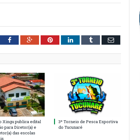
tter
Facebook
Google+
Pinterest
LinkedIn
Tumblr
Email
o Xingu publica edital
3º Torneio de Pesca Esportiva
o para Diretor(a) e
do Tucunaré
tor(a) das escolas
is