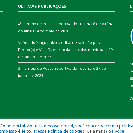
ÚLTIMAS PUBLICAÇÕES
D
4º Torneio de Pesca Esportiva do Tucunaré de Vitória
do Xingu
14 de maio de 2026
Vitória do Xingu publica edital de seleção para
Diretor(a) e Vice-Diretor(a) das escolas municipais
19
de janeiro de 2026
M
3º Torneio de Pesca Esportiva do Tucunaré
27 de
R
junho de 2025
g
l
C
 no portal. Ao utilizar nosso portal, você concorda com a polític
de Vitória do Xingu.
Mapa do Si
 isso é feito, acesse Política de cookies (
Leia mais
). Se você