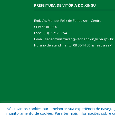
PREFEITURA DE VITÓRIA DO XINGU
End.: Av. Manoel Felix de Farias s/n - Centro
CEP: 68383-000
Fone: (93) 99217-0654
E-mail: secadministracao@vitoriadoxingu.pa.gov.br
Horário de atendimento: 08:00-14:00 hs (seg a sex)
Nós usamos cookies para melhorar sua experiência de navegação
Todos os direitos reservados a Prefeitura Municipal 
monitoramento de cookies. Para ter mais informações sobre como