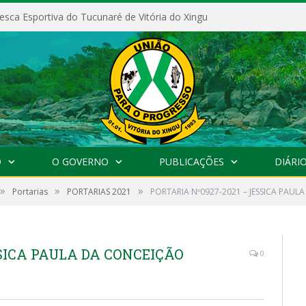
esca Esportiva do Tucunaré de Vitória do Xingu
O
O GOVERNO
PUBLICAÇÕES
DIÁRIO
»
»
»
Portarias
PORTARIAS 2021
PORTARIA Nº0927-2021 – JESSICA PAU
SSICA PAULA DA CONCEIÇÃO
0