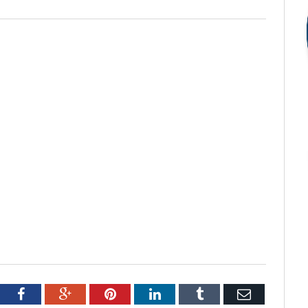
tter
Facebook
Google+
Pinterest
LinkedIn
Tumblr
Email