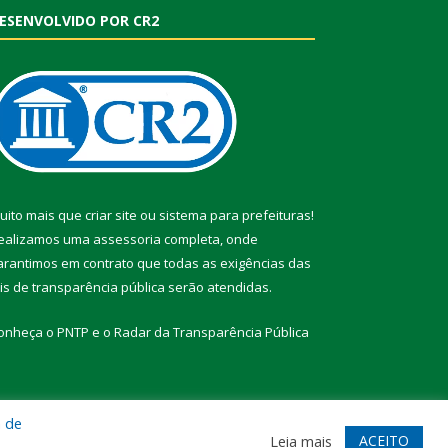
ESENVOLVIDO POR CR2
uito mais que
criar site
ou
sistema para prefeituras
!
ealizamos uma
assessoria
completa, onde
arantimos em contrato que todas as exigências das
eis de transparência pública
serão atendidas.
onheça o
PNTP
e o
Radar da Transparência Pública
a de
te
Acessar Área Administrativa
Acessar Webmail
ACEITO
Leia mais