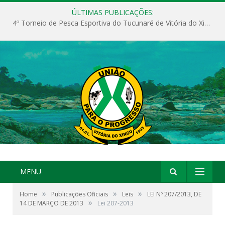
ÚLTIMAS PUBLICAÇÕES:
4º Torneio de Pesca Esportiva do Tucunaré de Vitória do Xingu
MENU
»
»
»
Home
Publicações Oficiais
Leis
LEI Nº 207/2013, DE
»
14 DE MARÇO DE 2013
Lei 207-2013