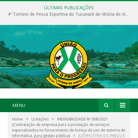
ÚLTIMAS PUBLICAÇÕES:
4º Torneio de Pesca Esportiva do Tucunaré de Vitória do Xingu
MENU
»
»
Home
Licitações
INEXIGIBILIDADE Nº 008/2021
(Contratação de empresa para a prestação de serviços
especializados no fornecimento de licença de uso de sistema de
»
informática, para gestão pública)
JUSTIFICATIVA DO PREÇO E