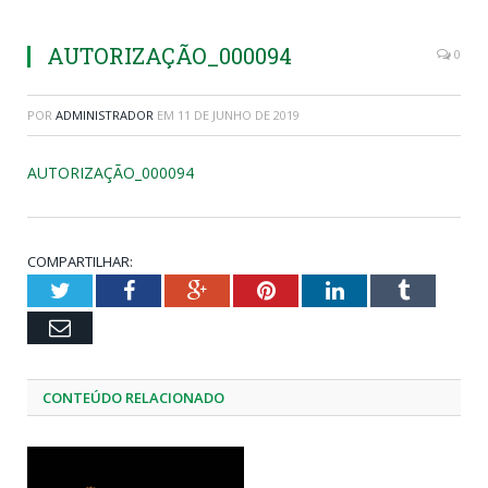
AUTORIZAÇÃO_000094
0
POR
ADMINISTRADOR
EM
11 DE JUNHO DE 2019
AUTORIZAÇÃO_000094
COMPARTILHAR:
Twitter
Facebook
Google+
Pinterest
LinkedIn
Tumblr
Email
CONTEÚDO RELACIONADO