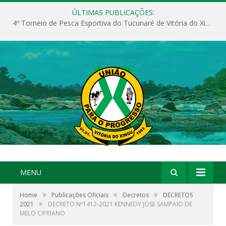
ÚLTIMAS PUBLICAÇÕES:
4º Torneio de Pesca Esportiva do Tucunaré de Vitória do Xingu
MENU
»
»
»
Home
Publicações Oficiais
Decretos
DECRETOS
»
2021
DECRETO Nº1412-2021 KENNEDY JOSE SAMPAIO DE
MELO CIPRIANO