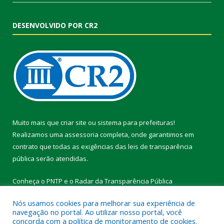
DESENVOLVIDO POR CR2
Muito mais que
criar site
ou
sistema para prefeituras
!
Realizamos uma
assessoria
completa, onde garantimos em
contrato que todas as exigências das
leis de transparência
pública
serão atendidas.
Conheça o
PNTP
e o
Radar da Transparência Pública
Nós usamos cookies para melhorar sua experiência de
navegação no portal. Ao utilizar nosso portal, você
concorda com a política de monitoramento de cookies.