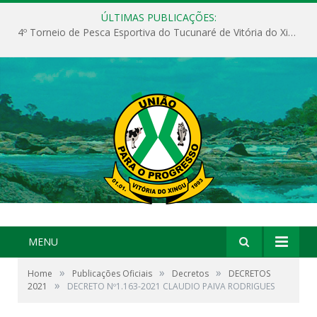
ÚLTIMAS PUBLICAÇÕES:
4º Torneio de Pesca Esportiva do Tucunaré de Vitória do Xingu
MENU
»
»
»
Home
Publicações Oficiais
Decretos
DECRETOS
»
2021
DECRETO Nº1.163-2021 CLAUDIO PAIVA RODRIGUES