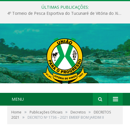
ÚLTIMAS PUBLICAÇÕES:
4º Torneio de Pesca Esportiva do Tucunaré de Vitória do Xingu
MENU
»
»
»
Home
Publicações Oficiais
Decretos
DECRETOS
»
2021
DECRETO Nº 1736 – 2021 EMEIEF BOM JARDIM II