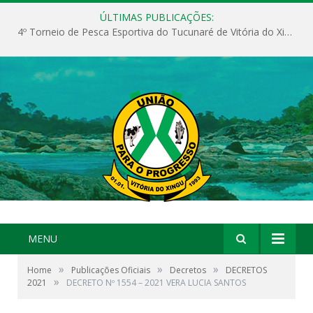
ÚLTIMAS PUBLICAÇÕES:
4º Torneio de Pesca Esportiva do Tucunaré de Vitória do Xingu
MENU
»
»
»
Home
Publicações Oficiais
Decretos
DECRETOS
»
2021
DECRETO Nº 1554 – 2021 VERA LUCIA SANTOS