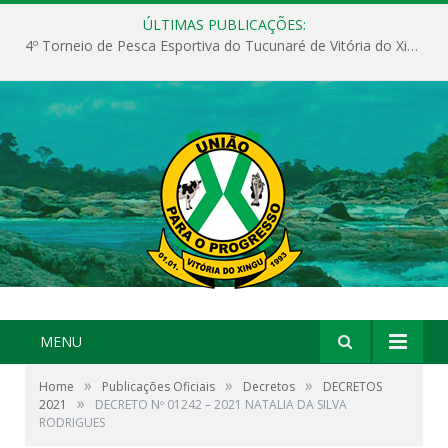
ÚLTIMAS PUBLICAÇÕES:
4º Torneio de Pesca Esportiva do Tucunaré de Vitória do Xingu
MENU
»
»
»
Home
Publicações Oficiais
Decretos
DECRETOS
»
2021
DECRETO Nº 01242 – 2021 NATALIA DA SILVA
RODRIGUES