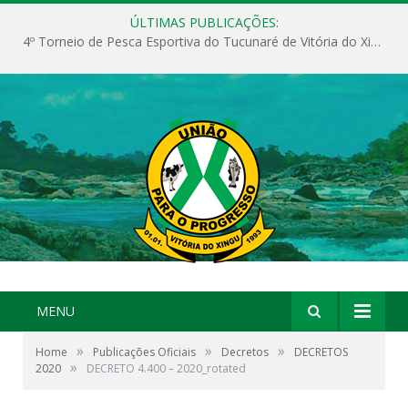
ÚLTIMAS PUBLICAÇÕES:
4º Torneio de Pesca Esportiva do Tucunaré de Vitória do Xingu
MENU
»
»
»
Home
Publicações Oficiais
Decretos
DECRETOS
»
2020
DECRETO 4.400 – 2020_rotated