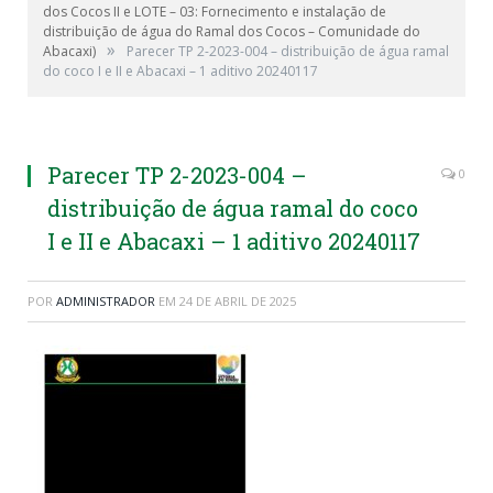
dos Cocos II e LOTE – 03: Fornecimento e instalação de
distribuição de água do Ramal dos Cocos – Comunidade do
»
Abacaxi)
Parecer TP 2-2023-004 – distribuição de água ramal
do coco I e II e Abacaxi – 1 aditivo 20240117
Parecer TP 2-2023-004 –
0
distribuição de água ramal do coco
I e II e Abacaxi – 1 aditivo 20240117
POR
ADMINISTRADOR
EM
24 DE ABRIL DE 2025