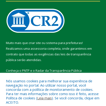
Muito mais que
criar site
ou
sistema para prefeituras
!
Realizamos uma
assessoria
completa, onde garantimos em
contrato que todas as exigências das
leis de transparência
pública
serão atendidas.
Conheça o
PNTP
e o
Radar da Transparência Pública
Nós usamos cookies para melhorar sua experiência de
navegação no portal. Ao utilizar nosso portal, você
concorda com a política de monitoramento de cookies.
Para ter mais informações sobre como isso é feito, acesse
Todos os direitos reservados a Prefeitura Municipal de Vitória do
Política de cookies (
Leia mais
). Se você concorda, clique em
Xingu.
ACEITO.