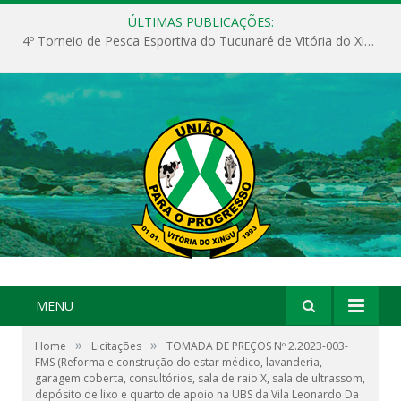
ÚLTIMAS PUBLICAÇÕES:
4º Torneio de Pesca Esportiva do Tucunaré de Vitória do Xingu
MENU
»
»
Home
Licitações
TOMADA DE PREÇOS Nº 2.2023-003-
FMS (Reforma e construção do estar médico, lavanderia,
garagem coberta, consultórios, sala de raio X, sala de ultrassom,
depósito de lixo e quarto de apoio na UBS da Vila Leonardo Da