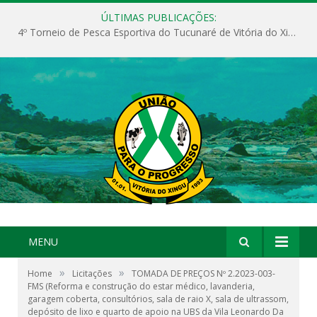
ÚLTIMAS PUBLICAÇÕES:
4º Torneio de Pesca Esportiva do Tucunaré de Vitória do Xingu
MENU
»
»
Home
Licitações
TOMADA DE PREÇOS Nº 2.2023-003-
FMS (Reforma e construção do estar médico, lavanderia,
garagem coberta, consultórios, sala de raio X, sala de ultrassom,
depósito de lixo e quarto de apoio na UBS da Vila Leonardo Da