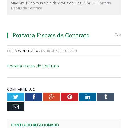
»
Vinci km-18 do município de Vitória do Xingu/PA)
Portaria
Fiscais de Contrato
Portaria Fiscais de Contrato
0
POR
ADMINISTRADOR
EM
18 DE ABRIL DE 2024
Portaria Fiscais de Contrato
COMPARTILHAR:
Twitter
Facebook
Google+
Pinterest
LinkedIn
Tumblr
Email
CONTEÚDO RELACIONADO