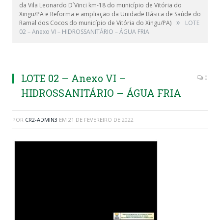
da Vila Leonardo D`Vinci km-18 do município de Vitória do
Xingu/PA e Reforma e ampliação da Unidade Básica de Saúde do
»
Ramal dos Cocos do município de Vitória do Xingu/PA)
LOTE
02 – Anexo VI – HIDROSSANITÁRIO – ÁGUA FRIA
LOTE 02 – Anexo VI –
0
HIDROSSANITÁRIO – ÁGUA FRIA
POR
CR2-ADMIN3
EM
21 DE FEVEREIRO DE 2022