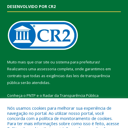
DESENVOLVIDO POR CR2
Muito mais que
criar site
ou
sistema para prefeituras
!
Realizamos uma
assessoria
completa, onde garantimos em
contrato que todas as exigências das
leis de transparência
pública
serão atendidas.
Conheça o
PNTP
e o
Radar da Transparência Pública
Nós usamos cookies para melhorar sua experiência de
navegação no portal. Ao utilizar nosso portal, você
concorda com a política de monitoramento de cookies.
Para ter mais informações sobre como isso é feito, acesse
Todos os direitos reservados a Prefeitura Municipal de Vitória do