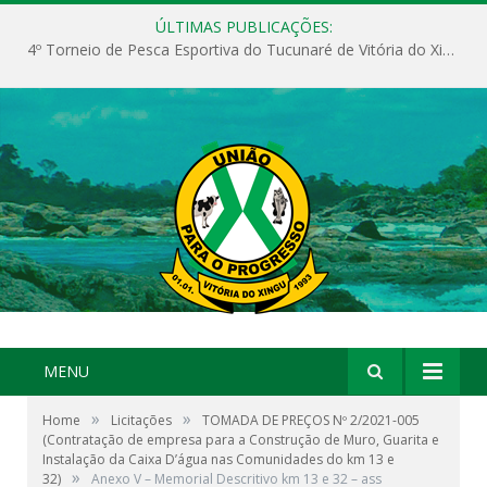
ÚLTIMAS PUBLICAÇÕES:
4º Torneio de Pesca Esportiva do Tucunaré de Vitória do Xingu
MENU
»
»
Home
Licitações
TOMADA DE PREÇOS Nº 2/2021-005
(Contratação de empresa para a Construção de Muro, Guarita e
Instalação da Caixa D’água nas Comunidades do km 13 e
»
32)
Anexo V – Memorial Descritivo km 13 e 32 – ass