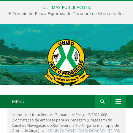
ÚLTIMAS PUBLICAÇÕES:
4º Torneio de Pesca Esportiva do Tucunaré de Vitória do Xingu
MENU
»
»
Home
Licitações
Tomada de Preços 2/2021-008
(Contratação de empresa para a Drenagem (Dragagem) do
Canal de Navegação do Rio Tucuruí e Rio Xingu no município de
»
Vitória do Xingu)
ADJUDICAÇÃO E HOMOLOGAÇÃO – TP 008-