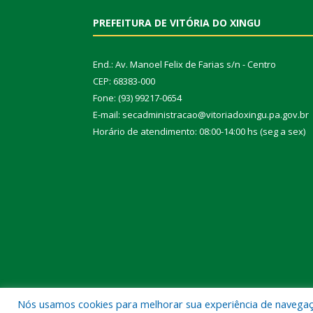
PREFEITURA DE VITÓRIA DO XINGU
End.: Av. Manoel Felix de Farias s/n - Centro
CEP: 68383-000
Fone: (93) 99217-0654
E-mail: secadministracao@vitoriadoxingu.pa.gov.br
Horário de atendimento: 08:00-14:00 hs (seg a sex)
Nós usamos cookies para melhorar sua experiência de navegação