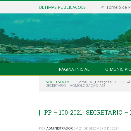
ÚLTIMAS PUBLICAÇÕES:
4º Torneio de P
PÁGINA INICIAL
O MUNICÍPI
»
»
VOCÊ ESTÁ EM:
Home
Licitações
PREGÃO
SECRETARIO – HOMOLOGAÇÃO-ASS
PP – 100-2021- SECRETARIO
POR
ADMINISTRADOR
EM
21 DE DEZEMBRO DE 2021