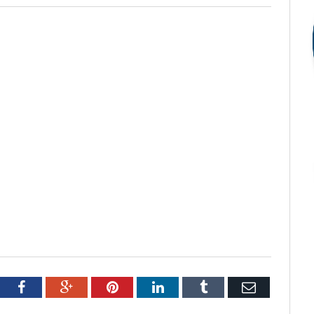
tter
Facebook
Google+
Pinterest
LinkedIn
Tumblr
Email