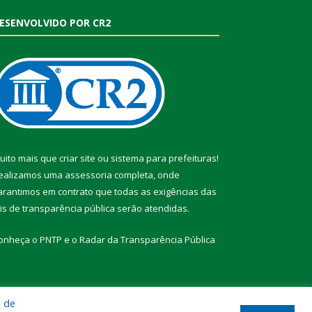
ESENVOLVIDO POR CR2
uito mais que
criar site
ou
sistema para prefeituras
!
ealizamos uma
assessoria
completa, onde
arantimos em contrato que todas as exigências das
eis de transparência pública
serão atendidas.
onheça o
PNTP
e o
Radar da Transparência Pública
a de