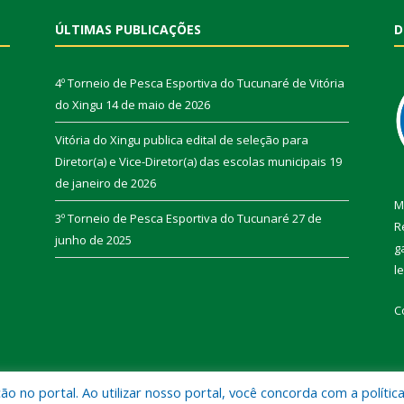
ÚLTIMAS PUBLICAÇÕES
D
4º Torneio de Pesca Esportiva do Tucunaré de Vitória
do Xingu
14 de maio de 2026
Vitória do Xingu publica edital de seleção para
Diretor(a) e Vice-Diretor(a) das escolas municipais
19
de janeiro de 2026
M
3º Torneio de Pesca Esportiva do Tucunaré
27 de
R
junho de 2025
g
l
C
 no portal. Ao utilizar nosso portal, você concorda com a polític