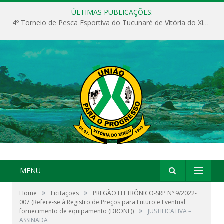
ÚLTIMAS PUBLICAÇÕES:
4º Torneio de Pesca Esportiva do Tucunaré de Vitória do Xingu
MENU
»
»
Home
Licitações
PREGÃO ELETRÔNICO-SRP Nº 9/2022-
007 (Refere-se à Registro de Preços para Futuro e Eventual
»
fornecimento de equipamento (DRONE))
JUSTIFICATIVA –
ASSINADA