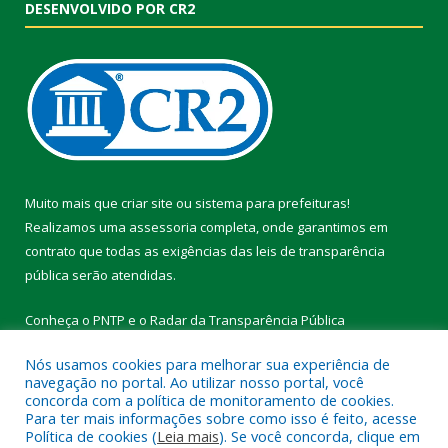
DESENVOLVIDO POR CR2
Muito mais que
criar site
ou
sistema para prefeituras
!
Realizamos uma
assessoria
completa, onde garantimos em
contrato que todas as exigências das
leis de transparência
pública
serão atendidas.
Conheça o
PNTP
e o
Radar da Transparência Pública
Nós usamos cookies para melhorar sua experiência de
navegação no portal. Ao utilizar nosso portal, você
concorda com a política de monitoramento de cookies.
Para ter mais informações sobre como isso é feito, acesse
Todos os direitos reservados a Prefeitura Municipal de Vitória do
Política de cookies (
Leia mais
). Se você concorda, clique em
Xingu.