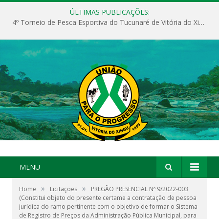
ÚLTIMAS PUBLICAÇÕES:
4º Torneio de Pesca Esportiva do Tucunaré de Vitória do Xingu
MENU
»
»
Home
Licitações
PREGÃO PRESENCIAL Nº 9/2022-003
(Constitui objeto do presente certame a contratação de pessoa
jurídica do ramo pertinente com o objetivo de formar o Sistema
de Registro de Preços da Administração Pública Municipal, para