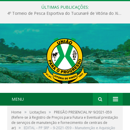
ÚLTIMAS PUBLICAÇÕES:
4º Torneio de Pesca Esportiva do Tucunaré de Vitória do Xingu
MENU
»
»
Home
Licitações
PREGÃO PRESENCIAL Nº 9/2021-059
(Refere-se à Registro de Preços para Futura e Eventual prestação
de serviços de manutenção e fornecimento de centrais de
»
ar)
EDITAL – PP SRP – 9-2021-059 – Manutenção e Aquisição