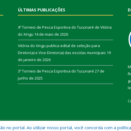
ÚLTIMAS PUBLICAÇÕES
D
4º Torneio de Pesca Esportiva do Tucunaré de Vitória
do Xingu
14 de maio de 2026
Vitória do Xingu publica edital de seleção para
Diretor(a) e Vice-Diretor(a) das escolas municipais
19
de janeiro de 2026
M
3º Torneio de Pesca Esportiva do Tucunaré
27 de
R
junho de 2025
g
l
C
 no portal. Ao utilizar nosso portal, você concorda com a polític