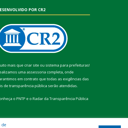
ESENVOLVIDO POR CR2
uito mais que
criar site
ou
sistema para prefeituras
!
ealizamos uma
assessoria
completa, onde
arantimos em contrato que todas as exigências das
eis de transparência pública
serão atendidas.
onheça o
PNTP
e o
Radar da Transparência Pública
a de