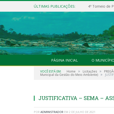
ÚLTIMAS PUBLICAÇÕES:
4º Torneio de P
PÁGINA INICIAL
O MUNICÍPI
»
»
VOCÊ ESTÁ EM:
Home
Licitações
PREGÃO
»
Municipal da Gestão do Meio Ambiente)
JUSTI
JUSTIFICATIVA – SEMA – AS
POR
ADMINISTRADOR
EM
2 DE JULHO DE 2021