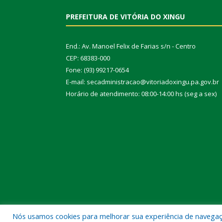
PREFEITURA DE VITÓRIA DO XINGU
End.: Av. Manoel Felix de Farias s/n - Centro
CEP: 68383-000
Fone: (93) 99217-0654
E-mail: secadministracao@vitoriadoxingu.pa.gov.br
Horário de atendimento: 08:00-14:00 hs (seg a sex)
Nós usamos cookies para melhorar sua experiência de navegação