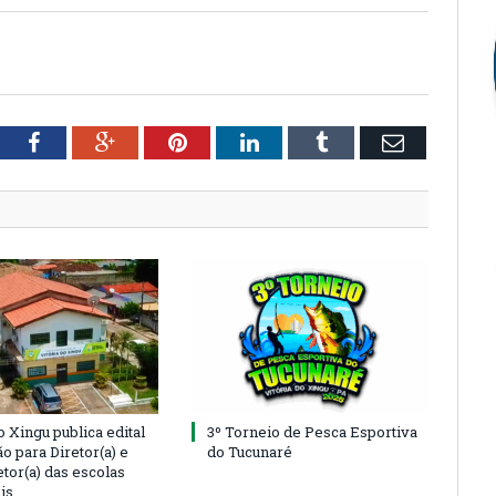
tter
Facebook
Google+
Pinterest
LinkedIn
Tumblr
Email
o Xingu publica edital
3º Torneio de Pesca Esportiva
o para Diretor(a) e
do Tucunaré
tor(a) das escolas
is