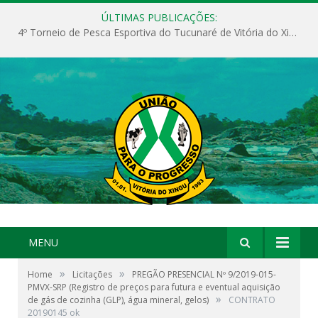
ÚLTIMAS PUBLICAÇÕES:
4º Torneio de Pesca Esportiva do Tucunaré de Vitória do Xingu
MENU
»
»
Home
Licitações
PREGÃO PRESENCIAL Nº 9/2019-015-
PMVX-SRP (Registro de preços para futura e eventual aquisição
»
de gás de cozinha (GLP), água mineral, gelos)
CONTRATO
20190145 ok