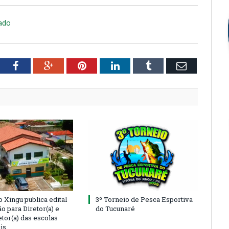
ado
tter
Facebook
Google+
Pinterest
LinkedIn
Tumblr
Email
o Xingu publica edital
3º Torneio de Pesca Esportiva
o para Diretor(a) e
do Tucunaré
tor(a) das escolas
is