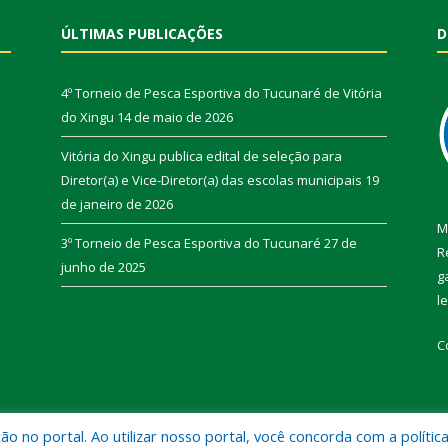
ÚLTIMAS PUBLICAÇÕES
D
4º Torneio de Pesca Esportiva do Tucunaré de Vitória
do Xingu
14 de maio de 2026
Vitória do Xingu publica edital de seleção para
Diretor(a) e Vice-Diretor(a) das escolas municipais
19
de janeiro de 2026
M
3º Torneio de Pesca Esportiva do Tucunaré
27 de
R
junho de 2025
g
l
C
 no portal. Ao utilizar nosso portal, você concorda com a polític