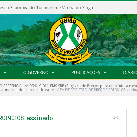
esca Esportiva do Tucunaré de Vitória do Xingu
O
O GOVERNO
PUBLICAÇÕES
DIÁRIO
 PRESENCIAL Nº 9/2019-011-FMS-SRP (Registro de Preços para uma futura e ev
»
 armazenados em cilindros)
ATA DE REGISTRO DE PREÇOS 20190108. assi
0190108. assinado
0