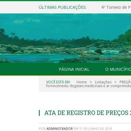
ÚLTIMAS PUBLICAÇÕES:
4º Torneio de P
PÁGINA INICIAL
O MUNICÍPI
»
»
VOCÊ ESTÁ EM:
Home
Licitações
PREGÃO
fornecimento degases medicinais e ar comprimido
ATA DE REGISTRO DE PREÇOS 2
POR
ADMINISTRADOR
EM
11 DE JUNHO DE 2019