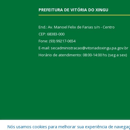
PREFEITURA DE VITÓRIA DO XINGU
End.: Av. Manoel Felix de Farias s/n - Centro
CEP: 68383-000
Fone: (93) 99217-0654
E-mail: secadministracao@vitoriadoxingu.pa.gov.br
Horário de atendimento: 08:00-14:00 hs (seg a sex)
Nós usamos cookies para melhorar sua experiência de navegação