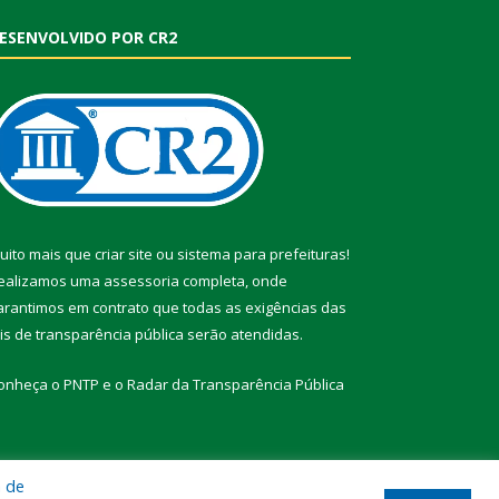
ESENVOLVIDO POR CR2
uito mais que
criar site
ou
sistema para prefeituras
!
ealizamos uma
assessoria
completa, onde
arantimos em contrato que todas as exigências das
eis de transparência pública
serão atendidas.
onheça o
PNTP
e o
Radar da Transparência Pública
a de