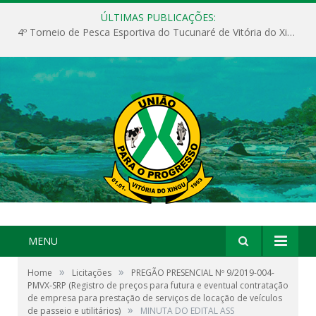
ÚLTIMAS PUBLICAÇÕES:
4º Torneio de Pesca Esportiva do Tucunaré de Vitória do Xingu
MENU
»
»
Home
Licitações
PREGÃO PRESENCIAL Nº 9/2019-004-
PMVX-SRP (Registro de preços para futura e eventual contratação
de empresa para prestação de serviços de locação de veículos
»
de passeio e utilitários)
MINUTA DO EDITAL ASS