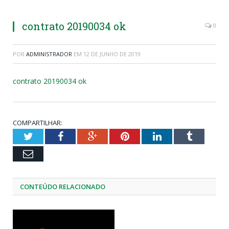
contrato 20190034 ok
0
POR
ADMINISTRADOR
EM
12 DE JUNHO DE 2019
contrato 20190034 ok
COMPARTILHAR:
Twitter
Facebook
Google+
Pinterest
LinkedIn
Tumblr
Email
CONTEÚDO RELACIONADO