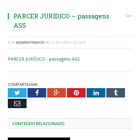
PARCER JURÍDICO – passagens
0
ASS
POR
ADMINISTRADOR
EM
12 DE JUNHO DE 2019
PARCER JURÍDICO - passagens ASS
COMPARTILHAR:
Twitter
Facebook
Google+
Pinterest
LinkedIn
Tumblr
Email
CONTEÚDO RELACIONADO