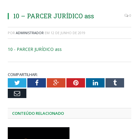
10 – PARCER JURÍDICO ass
0
POR
ADMINISTRADOR
EM
12 DE JUNHO DE 2019
10 - PARCER JURÍDICO ass
COMPARTILHAR:
Twitter
Facebook
Google+
Pinterest
LinkedIn
Tumblr
Email
CONTEÚDO RELACIONADO