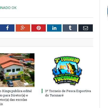
SINADO OK
tter
Facebook
Google+
Pinterest
LinkedIn
Tumblr
Email
o Xingu publica edital
3º Torneio de Pesca Esportiva
o para Diretor(a) e
do Tucunaré
tor(a) das escolas
is