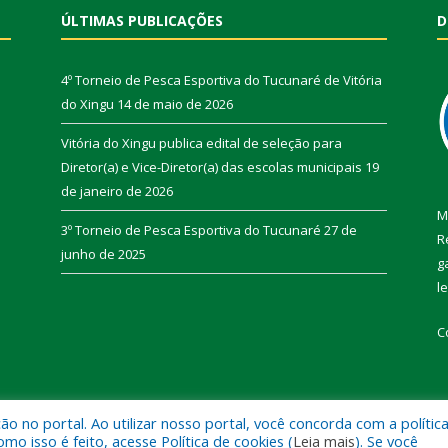
ÚLTIMAS PUBLICAÇÕES
D
4º Torneio de Pesca Esportiva do Tucunaré de Vitória
do Xingu
14 de maio de 2026
Vitória do Xingu publica edital de seleção para
Diretor(a) e Vice-Diretor(a) das escolas municipais
19
de janeiro de 2026
M
3º Torneio de Pesca Esportiva do Tucunaré
27 de
R
junho de 2025
g
l
C
 no portal. Ao utilizar nosso portal, você concorda com a polític
de Vitória do Xingu.
Mapa do Si
 isso é feito, acesse Política de cookies (
Leia mais
). Se você