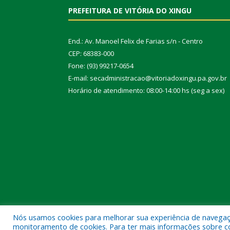
PREFEITURA DE VITÓRIA DO XINGU
End.: Av. Manoel Felix de Farias s/n - Centro
CEP: 68383-000
Fone: (93) 99217-0654
E-mail: secadministracao@vitoriadoxingu.pa.gov.br
Horário de atendimento: 08:00-14:00 hs (seg a sex)
Nós usamos cookies para melhorar sua experiência de navegação
Todos os direitos reservados a Prefeitura Municipal 
monitoramento de cookies. Para ter mais informações sobre como