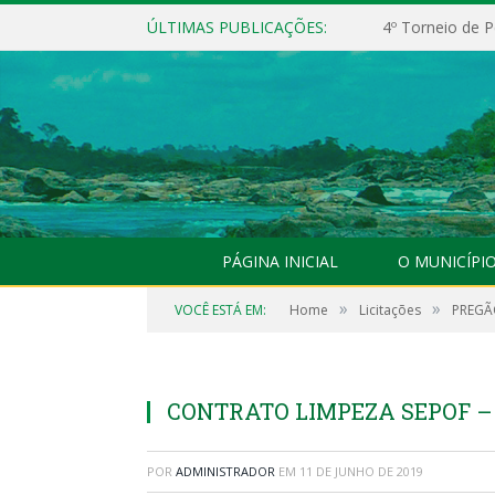
ÚLTIMAS PUBLICAÇÕES:
4º Torneio de P
PÁGINA INICIAL
O MUNICÍPI
»
»
VOCÊ ESTÁ EM:
Home
Licitações
PREGÃO
CONTRATO LIMPEZA SEPOF –
POR
ADMINISTRADOR
EM
11 DE JUNHO DE 2019