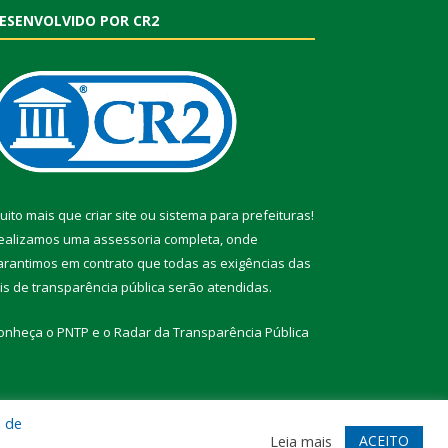
ESENVOLVIDO POR CR2
uito mais que
criar site
ou
sistema para prefeituras
!
ealizamos uma
assessoria
completa, onde
arantimos em contrato que todas as exigências das
eis de transparência pública
serão atendidas.
onheça o
PNTP
e o
Radar da Transparência Pública
a de
te
Acessar Área Administrativa
Acessar Webmail
ACEITO
Leia mais