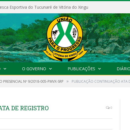
Vitória do Xingu publica edital de seleção para Diretor(a) e Vice-Diretor(a) das escolas municipais
O
O GOVERNO
PUBLICAÇÕES
DIÁRIO
»
 PRESENCIAL Nº 9/2018-005-PMVX-SRP
PUBLICAÇÃO CONTINUAÇÃO ATA D
TA DE REGISTRO
0