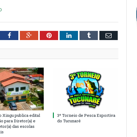
O
tter
Facebook
Google+
Pinterest
LinkedIn
Tumblr
Email
o Xingu publica edital
3º Torneio de Pesca Esportiva
o para Diretor(a) e
do Tucunaré
tor(a) das escolas
is