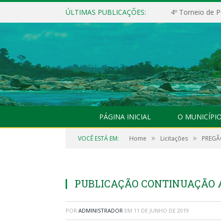
ÚLTIMAS PUBLICAÇÕES:
PÁGINA INICIAL
O MUNICÍPI
»
»
VOCÊ ESTÁ EM:
Home
Licitações
PREGÃO
PUBLICAÇÃO CONTINUAÇÃO A
POR
ADMINISTRADOR
EM
11 DE JUNHO DE 2019