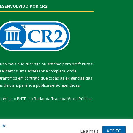
ESENVOLVIDO POR CR2
uito mais que
criar site
ou
sistema para prefeituras
!
ealizamos uma
assessoria
completa, onde
arantimos em contrato que todas as exigências das
eis de transparência pública
serão atendidas.
onheça o
PNTP
e o
Radar da Transparência Pública
a de
te
Acessar Área Administrativa
Acessar Webmail
ACEITO
Leia mais