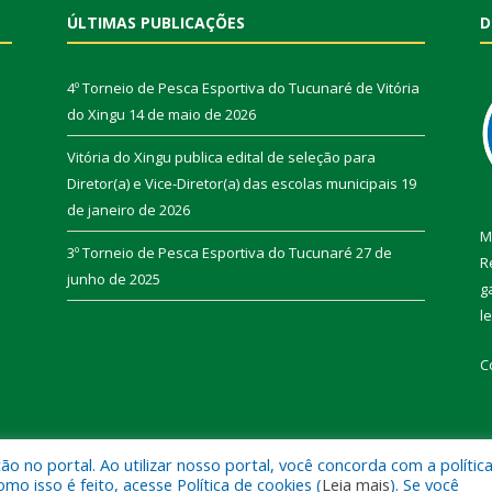
ÚLTIMAS PUBLICAÇÕES
D
4º Torneio de Pesca Esportiva do Tucunaré de Vitória
do Xingu
14 de maio de 2026
Vitória do Xingu publica edital de seleção para
Diretor(a) e Vice-Diretor(a) das escolas municipais
19
de janeiro de 2026
M
3º Torneio de Pesca Esportiva do Tucunaré
27 de
R
junho de 2025
g
l
C
 no portal. Ao utilizar nosso portal, você concorda com a polític
de Vitória do Xingu.
Mapa do Si
 isso é feito, acesse Política de cookies (
Leia mais
). Se você