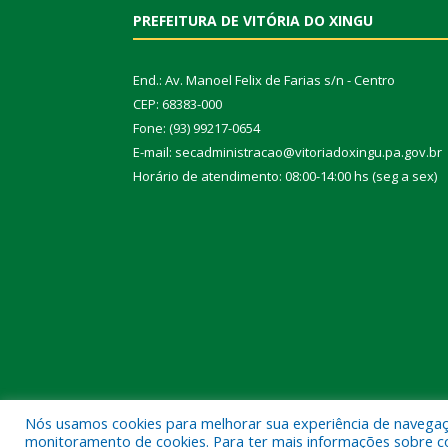
PREFEITURA DE VITÓRIA DO XINGU
End.: Av. Manoel Felix de Farias s/n - Centro
CEP: 68383-000
Fone: (93) 99217-0654
E-mail: secadministracao@vitoriadoxingu.pa.gov.br
Horário de atendimento: 08:00-14:00 hs (seg a sex)
Nós usamos cookies para melhorar sua experiência de navegação
Todos os direitos reservados a Prefeitura Municipal 
monitoramento de cookies. Para ter mais informações sobre como