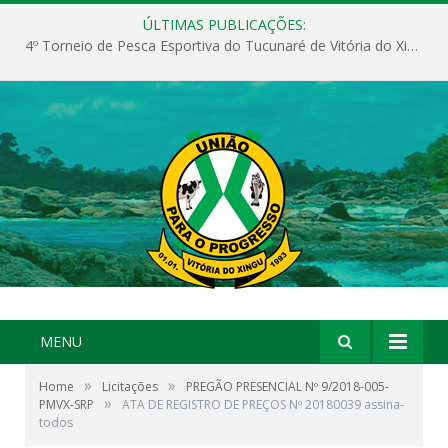
ÚLTIMAS PUBLICAÇÕES:
4º Torneio de Pesca Esportiva do Tucunaré de Vitória do Xingu
MENU
»
»
Home
Licitações
PREGÃO PRESENCIAL Nº 9/2018-005-
»
PMVX-SRP
ATA DE REGISTRO DE PREÇOS Nº 20180039 assina-
todos