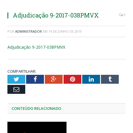
Adjudicação 9-2017-038PMVX
0
POR
ADMINISTRADOR
EM
14 DE JUNHO DE 2019
Adjudicação 9-2017-038PMVX
COMPARTILHAR:
Twitter
Facebook
Google+
Pinterest
LinkedIn
Tumblr
Email
CONTEÚDO RELACIONADO