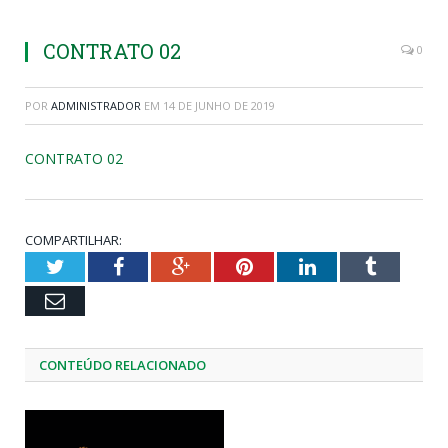
CONTRATO 02
0
POR
ADMINISTRADOR
EM
14 DE JUNHO DE 2019
CONTRATO 02
COMPARTILHAR:
Twitter
Facebook
Google+
Pinterest
LinkedIn
Tumblr
Email
CONTEÚDO RELACIONADO