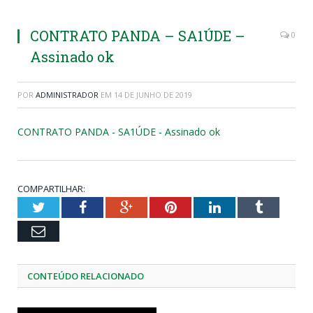
CONTRATO PANDA – SA1ÚDE –
0
Assinado ok
POR
ADMINISTRADOR
EM
14 DE JUNHO DE 2019
CONTRATO PANDA - SA1ÚDE - Assinado ok
COMPARTILHAR:
Twitter
Facebook
Google+
Pinterest
LinkedIn
Tumblr
Email
CONTEÚDO RELACIONADO