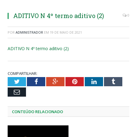
ADITIVO N 4º termo aditivo (2)
0
POR
ADMINISTRADOR
EM
19 DE MAIO DE 2021
ADITIVO N 4º termo aditivo (2)
COMPARTILHAR:
Twitter
Facebook
Google+
Pinterest
LinkedIn
Tumblr
Email
CONTEÚDO RELACIONADO