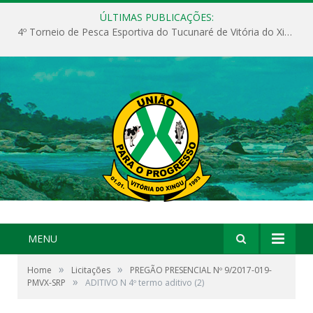
ÚLTIMAS PUBLICAÇÕES:
4º Torneio de Pesca Esportiva do Tucunaré de Vitória do Xingu
MENU
»
»
Home
Licitações
PREGÃO PRESENCIAL Nº 9/2017-019-
»
PMVX-SRP
ADITIVO N 4º termo aditivo (2)