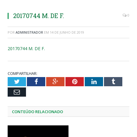
20170744 M. DE F.
0
POR
ADMINISTRADOR
EM
14 DE JUNHO DE 2019
20170744 M. DE F.
COMPARTILHAR:
Twitter
Facebook
Google+
Pinterest
LinkedIn
Tumblr
Email
CONTEÚDO RELACIONADO