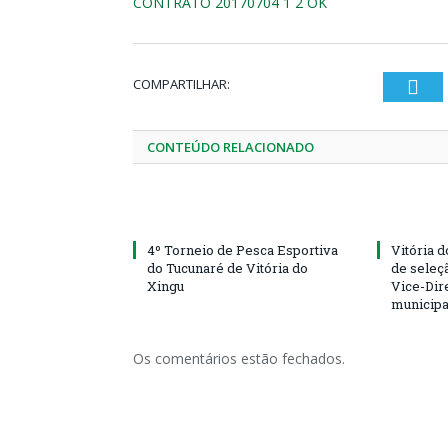
CONTRATO 20170704 1 2 OK
COMPARTILHAR:
Twi
CONTEÚDO RELACIONADO
4º Torneio de Pesca Esportiva
Vitória d
do Tucunaré de Vitória do
de seleçã
Xingu
Vice-Dire
municipa
Os comentários estão fechados.