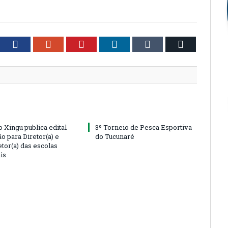
tter
Facebook
Google+
Pinterest
LinkedIn
Tumblr
Email
o Xingu publica edital
3º Torneio de Pesca Esportiva
o para Diretor(a) e
do Tucunaré
tor(a) das escolas
is