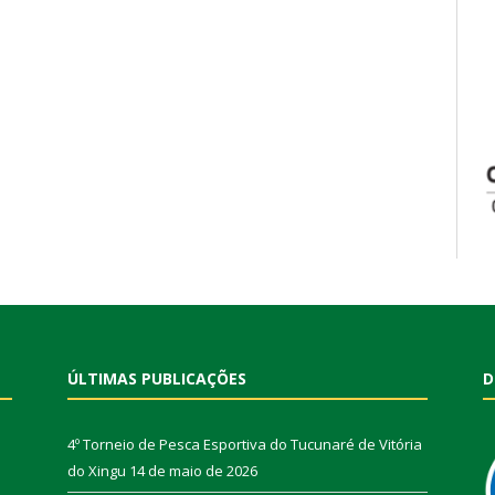
ÚLTIMAS PUBLICAÇÕES
D
4º Torneio de Pesca Esportiva do Tucunaré de Vitória
do Xingu
14 de maio de 2026