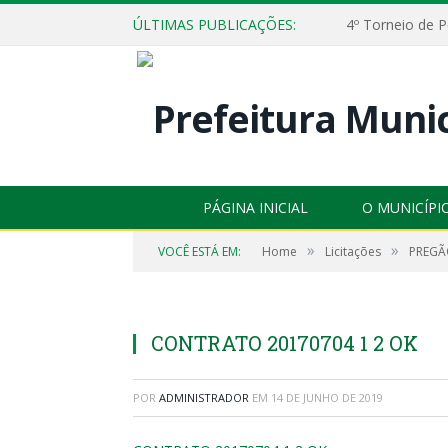
ÚLTIMAS PUBLICAÇÕES:
4º Torneio de P
PÁGINA INICIAL
O MUNICÍPI
»
»
VOCÊ ESTÁ EM:
Home
Licitações
PREGÃO
CONTRATO 20170704 1 2 OK
POR
ADMINISTRADOR
EM
14 DE JUNHO DE 2019